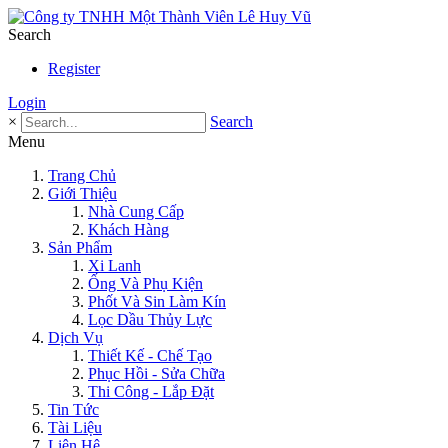
Search
Register
Login
×
Search
Menu
Trang Chủ
Giới Thiệu
Nhà Cung Cấp
Khách Hàng
Sản Phẩm
Xi Lanh
Ống Và Phụ Kiện
Phốt Và Sin Làm Kín
Lọc Dầu Thủy Lực
Dịch Vụ
Thiết Kế - Chế Tạo
Phục Hồi - Sửa Chữa
Thi Công - Lắp Đặt
Tin Tức
Tài Liệu
Liên Hệ