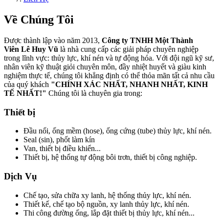
Về Chúng Tôi
Được thành lập vào năm 2013,
Công ty TNHH Một Thành
Viên Lê Huy Vũ
là nhà cung cấp các giải pháp chuyên nghiệp
trong lĩnh vực: thủy lực, khí nén và tự động hóa. Với đội ngũ kỹ sư,
nhân viên kỹ thuật giỏi chuyên môn, đầy nhiệt huyết và giàu kinh
nghiệm thực tế, chúng tôi khẳng định có thể thỏa mãn tất cả nhu cầu
của quý khách
"CHÍNH XÁC NHẤT, NHANH NHẤT, KINH
TẾ NHẤT!"
Chúng tôi là chuyên gia trong:
Thiết bị
Đầu nối, ống mềm (hose), ống cứng (tube) thủy lực, khí nén.
Seal (sin), phốt làm kín
Van, thiết bị điều khiển...
Thiết bị, hệ thống tự động bôi trơn, thiết bị công nghiệp.
Dịch Vụ
Chế tạo, sửa chữa xy lanh, hệ thống thủy lực, khí nén.
Thiết kế, chế tạo bộ nguồn, xy lanh thủy lực, khí nén.
Thi công đường ống, lắp đặt thiết bị thủy lực, khí nén...