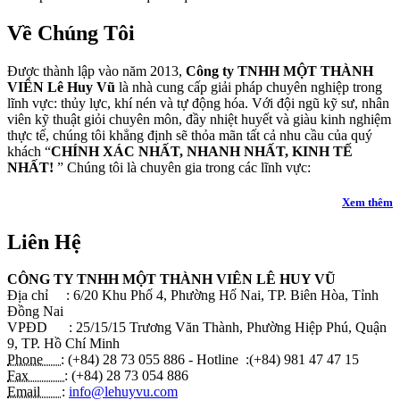
Về Chúng Tôi
Được thành lập vào năm 2013,
Công ty TNHH MỘT THÀNH
VIÊN Lê Huy Vũ
là nhà cung cấp giải pháp chuyên nghiệp trong
lĩnh vực: thủy lực, khí nén và tự động hóa. Với đội ngũ kỹ sư, nhân
viên kỹ thuật giỏi chuyên môn, đầy nhiệt huyết và giàu kinh nghiệm
thực tế, chúng tôi khẳng định sẽ thỏa mãn tất cả nhu cầu của quý
khách “
CHÍNH XÁC NHẤT, NHANH NHẤT, KINH TẾ
NHẤT!
” Chúng tôi là chuyên gia trong các lĩnh vực:
Xem thêm
Liên Hệ
CÔNG TY TNHH MỘT THÀNH VIÊN LÊ HUY VŨ
Địa chỉ : 6/20 Khu Phố 4, Phường Hố Nai, TP. Biên Hòa, Tỉnh
Đồng Nai
VPĐD : 25/15/15 Trương Văn Thành, Phường Hiệp Phú, Quận
9, TP. Hồ Chí Minh
Phone :
(+84) 28 73 055 886 - Hotline :(+84) 981 47 47 15
Fax :
(+84) 28 73 054 886
Email :
info@lehuyvu.com