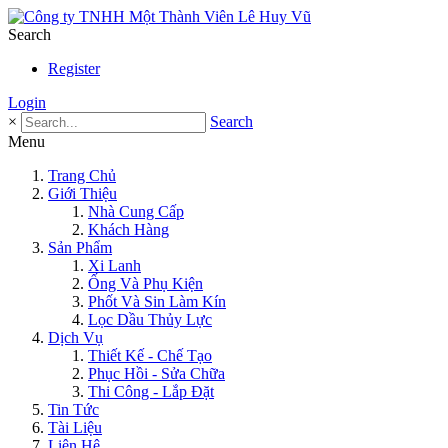
Search
Register
Login
×
Search
Menu
Trang Chủ
Giới Thiệu
Nhà Cung Cấp
Khách Hàng
Sản Phẩm
Xi Lanh
Ống Và Phụ Kiện
Phốt Và Sin Làm Kín
Lọc Dầu Thủy Lực
Dịch Vụ
Thiết Kế - Chế Tạo
Phục Hồi - Sửa Chữa
Thi Công - Lắp Đặt
Tin Tức
Tài Liệu
Liên Hệ