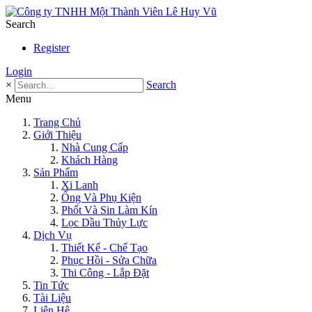
Search
Register
Login
×
Search
Menu
Trang Chủ
Giới Thiệu
Nhà Cung Cấp
Khách Hàng
Sản Phẩm
Xi Lanh
Ống Và Phụ Kiện
Phốt Và Sin Làm Kín
Lọc Dầu Thủy Lực
Dịch Vụ
Thiết Kế - Chế Tạo
Phục Hồi - Sửa Chữa
Thi Công - Lắp Đặt
Tin Tức
Tài Liệu
Liên Hệ