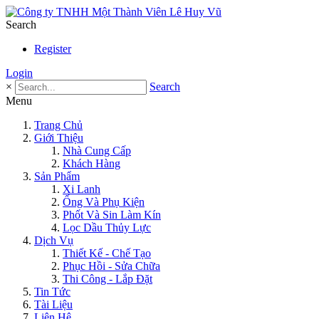
Search
Register
Login
×
Search
Menu
Trang Chủ
Giới Thiệu
Nhà Cung Cấp
Khách Hàng
Sản Phẩm
Xi Lanh
Ống Và Phụ Kiện
Phốt Và Sin Làm Kín
Lọc Dầu Thủy Lực
Dịch Vụ
Thiết Kế - Chế Tạo
Phục Hồi - Sửa Chữa
Thi Công - Lắp Đặt
Tin Tức
Tài Liệu
Liên Hệ