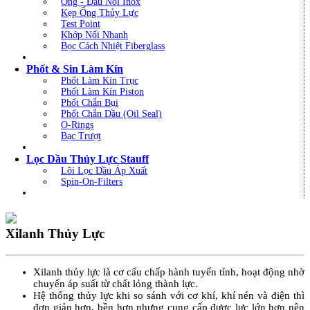
Ống - Đầu Nối Inox
Kẹp Ống Thủy Lực
Test Point
Khớp Nối Nhanh
Bọc Cách Nhiệt Fiberglass
Phốt & Sin Làm Kín
Phốt Làm Kín Trục
Phốt Làm Kín Piston
Phốt Chắn Bụi
Phốt Chắn Dầu (Oil Seal)
O-Rings
Bạc Trượt
Lọc Dầu Thủy Lực Stauff
Lõi Lọc Dầu Áp Xuất
Spin-On-Filters
Xilanh Thủy Lực
Xilanh thủy lực là cơ cấu chấp hành tuyến tính, hoạt động nhờ
chuyển áp suất từ chất lỏng thành lực.
Hệ thống thủy lực khi so sánh với cơ khí, khí nén và điện thì
đơn giản hơn, bền hơn nhưng cung cấp được lực lớn hơn nên