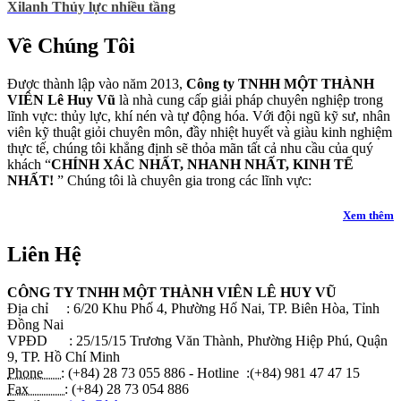
Xilanh Thủy lực nhiều tầng
Về Chúng Tôi
Được thành lập vào năm 2013,
Công ty TNHH MỘT THÀNH
VIÊN Lê Huy Vũ
là nhà cung cấp giải pháp chuyên nghiệp trong
lĩnh vực: thủy lực, khí nén và tự động hóa. Với đội ngũ kỹ sư, nhân
viên kỹ thuật giỏi chuyên môn, đầy nhiệt huyết và giàu kinh nghiệm
thực tế, chúng tôi khẳng định sẽ thỏa mãn tất cả nhu cầu của quý
khách “
CHÍNH XÁC NHẤT, NHANH NHẤT, KINH TẾ
NHẤT!
” Chúng tôi là chuyên gia trong các lĩnh vực:
Xem thêm
Liên Hệ
CÔNG TY TNHH MỘT THÀNH VIÊN LÊ HUY VŨ
Địa chỉ : 6/20 Khu Phố 4, Phường Hố Nai, TP. Biên Hòa, Tỉnh
Đồng Nai
VPĐD : 25/15/15 Trương Văn Thành, Phường Hiệp Phú, Quận
9, TP. Hồ Chí Minh
Phone :
(+84) 28 73 055 886 - Hotline :(+84) 981 47 47 15
Fax :
(+84) 28 73 054 886