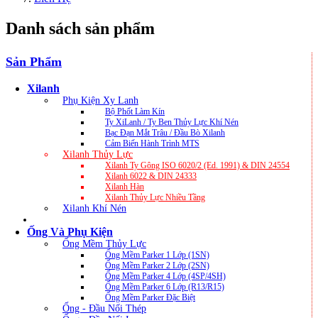
Danh sách sản phẩm
Sản Phẩm
Xilanh
Phụ Kiện Xy Lanh
Bộ Phốt Làm Kín
Ty XiLanh / Ty Ben Thủy Lực Khí Nén
Bạc Đạn Mắt Trâu / Đầu Bò Xilanh
Cảm Biến Hành Trình MTS
Xilanh Thủy Lực
Xilanh Ty Gông ISO 6020/2 (ed. 1991) & DIN 24554
Xilanh 6022 & DIN 24333
Xilanh Hàn
Xilanh Thủy Lực Nhiều Tầng
Xilanh Khí Nén
Ống Và Phụ Kiện
Ống Mềm Thủy Lực
Ống Mềm Parker 1 Lớp (1SN)
Ống Mềm Parker 2 Lớp (2SN)
Ống Mềm Parker 4 Lớp (4SP/4SH)
Ống Mềm Parker 6 Lớp (R13/R15)
Ống Mềm Parker Đặc Biệt
Ống - Đầu Nối Thép