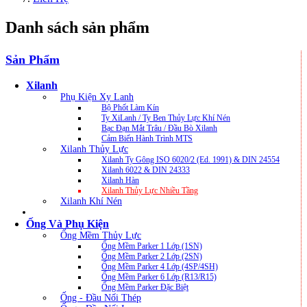
Danh sách sản phẩm
Sản Phẩm
Xilanh
Phụ Kiện Xy Lanh
Bộ Phốt Làm Kín
Ty XiLanh / Ty Ben Thủy Lực Khí Nén
Bạc Đạn Mắt Trâu / Đầu Bò Xilanh
Cảm Biến Hành Trình MTS
Xilanh Thủy Lực
Xilanh Ty Gông ISO 6020/2 (ed. 1991) & DIN 24554
Xilanh 6022 & DIN 24333
Xilanh Hàn
Xilanh Thủy Lực Nhiều Tầng
Xilanh Khí Nén
Ống Và Phụ Kiện
Ống Mềm Thủy Lực
Ống Mềm Parker 1 Lớp (1SN)
Ống Mềm Parker 2 Lớp (2SN)
Ống Mềm Parker 4 Lớp (4SP/4SH)
Ống Mềm Parker 6 Lớp (R13/R15)
Ống Mềm Parker Đặc Biệt
Ống - Đầu Nối Thép