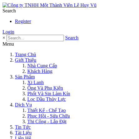
Search
Register
Login
×
Search
Menu
Trang Chủ
Giới Thiệu
Nhà Cung Cấp
Khách Hàng
Sản Phẩm
Xi Lanh
Ống Và Phụ Kiện
Phốt Và Sin Làm Kín
Lọc Dầu Thủy Lực
Dịch Vụ
Thiết Kế - Chế Tạo
Phục Hồi - Sửa Chữa
Thi Công - Lắp Đặt
Tin Tức
Tài Liệu
Liên Hệ