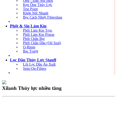
Ống - Đầu Nối Inox
Kẹp Ống Thủy Lực
Test Point
Khớp Nối Nhanh
Bọc Cách Nhiệt Fiberglass
Phốt & Sin Làm Kín
Phốt Làm Kín Trục
Phốt Làm Kín Piston
Phốt Chắn Bụi
Phốt Chắn Dầu (Oil Seal)
O-Rings
Bạc Trượt
Lọc Dầu Thủy Lực Stauff
Lõi Lọc Dầu Áp Xuất
Spin-On-Filters
Xilanh Thủy lực nhiều tầng