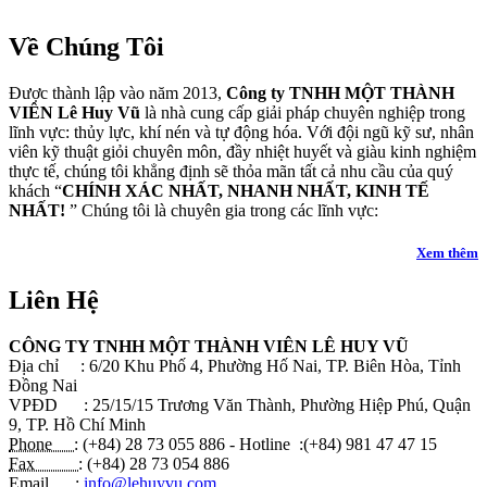
Về Chúng Tôi
Được thành lập vào năm 2013,
Công ty TNHH MỘT THÀNH
VIÊN Lê Huy Vũ
là nhà cung cấp giải pháp chuyên nghiệp trong
lĩnh vực: thủy lực, khí nén và tự động hóa. Với đội ngũ kỹ sư, nhân
viên kỹ thuật giỏi chuyên môn, đầy nhiệt huyết và giàu kinh nghiệm
thực tế, chúng tôi khẳng định sẽ thỏa mãn tất cả nhu cầu của quý
khách “
CHÍNH XÁC NHẤT, NHANH NHẤT, KINH TẾ
NHẤT!
” Chúng tôi là chuyên gia trong các lĩnh vực:
Xem thêm
Liên Hệ
CÔNG TY TNHH MỘT THÀNH VIÊN LÊ HUY VŨ
Địa chỉ : 6/20 Khu Phố 4, Phường Hố Nai, TP. Biên Hòa, Tỉnh
Đồng Nai
VPĐD : 25/15/15 Trương Văn Thành, Phường Hiệp Phú, Quận
9, TP. Hồ Chí Minh
Phone :
(+84) 28 73 055 886 - Hotline :(+84) 981 47 47 15
Fax :
(+84) 28 73 054 886
Email :
info@lehuyvu.com